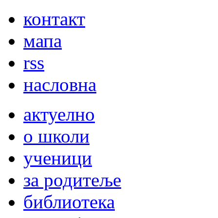
контакт
мапа
rss
насловна
актуелно
о школи
ученици
за родитеље
библиотека