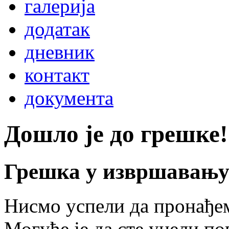
галерија
додатак
дневник
контакт
документа
Дошло је до грешке!
Грешка у извршавању 
Нисмо успели да пронађем
Могуће је да сте унели по