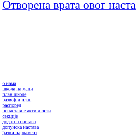
Отворена врата овог наст
о нама
школа на мапи
план школе
развојни план
распоред
ненаставне активности
секције
додатна настава
допунска настава
ђачки парламент