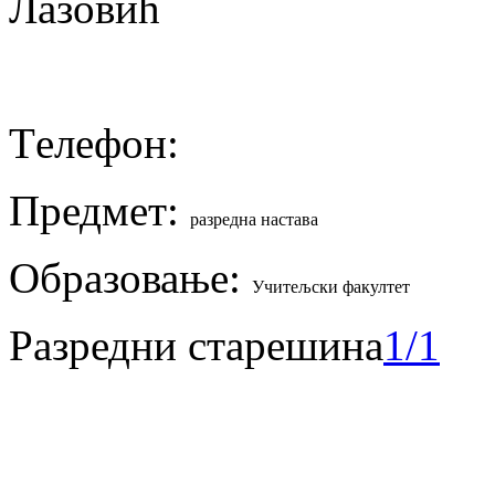
Tелефон:
Предмет:
разредна настава
Образовање:
Учитељски факултет
Разредни старешина
1/1