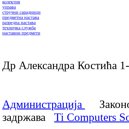
колектив
управа
стручни сарадници
предметна настава
разредна настава
техничка служба
наставни предмети
Др Александра Костића 
Администрација
Законом
задржава
Ti Computers So