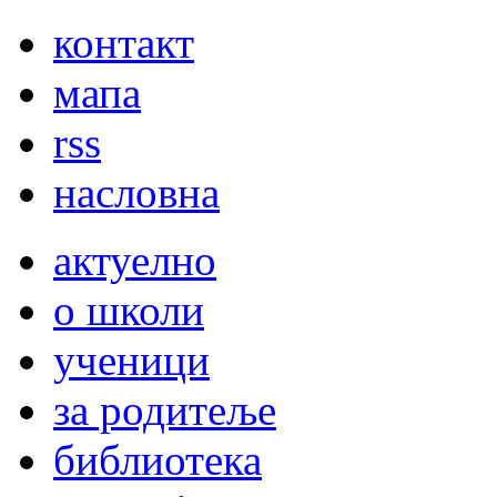
контакт
мапа
rss
насловна
актуелно
о школи
ученици
за родитеље
библиотека