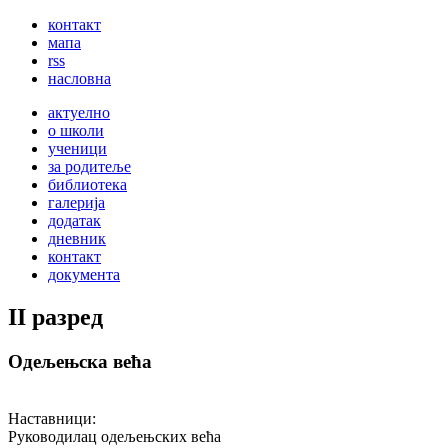
контакт
мапа
rss
насловна
актуелно
о школи
ученици
за родитеље
библиотека
галерија
додатак
дневник
контакт
документа
II
разред
Одељењска већа
Наставници:
Руководилац одељењских већа