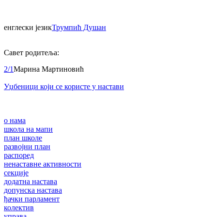
енглески језик
Трумпић Душан
Савет родитеља:
2/1
Марина Мартиновић
Уџбеници који се користе у настави
о нама
школа на мапи
план школе
развојни план
распоред
ненаставне активности
секције
додатна настава
допунска настава
ђачки парламент
колектив
управа