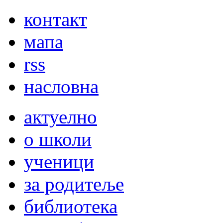
контакт
мапа
rss
насловна
актуелно
о школи
ученици
за родитеље
библиотека