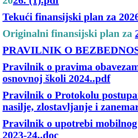
20
26.
(1).pdf
Tekući finansijski plan zа 202
Originalni finansijski plan za
PRAVILNIK O BEZBEDNOSTI 
Pravilnik o pravima obavezam
osnovnoj školi 2024..pdf
Pravilnik o Protokolu postupa
nasilje, zlostavljanje i zanem
Pravilnik o upotrebi mobilnog 
2023-24..doc