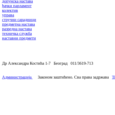
допунска настава
ђачки парламент
колектив
управа
стручни сарадници
предметна настава
разредна настава
техничка служба
наставни предмети
Др Александра Костића 1-7 Београд 011/3619-713
Администрација
Законом заштићено. Сва права задржава
T