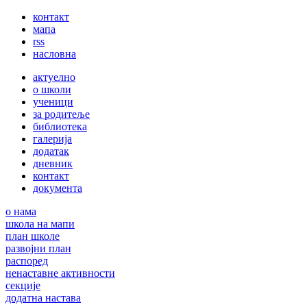
контакт
мапа
rss
насловна
актуелно
о школи
ученици
за родитеље
библиотека
галерија
додатак
дневник
контакт
документа
о нама
школа на мапи
план школе
развојни план
распоред
ненаставне активности
секције
додатна настава