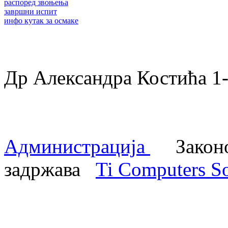
распоред звоњења
завршни испит
инфо кутак за осмаке
Др Александра Костића 
Администрација
Законом
задржава
Ti Computers So