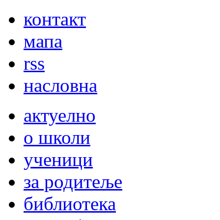
контакт
мапа
rss
насловна
актуелно
о школи
ученици
за родитеље
библиотека