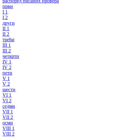
распоред писаних провера
први
I 1
I 2
други
II 1
II 2
трећи
III 1
III 2
четврти
IV 1
IV 2
пети
V 1
V 2
шести
VI 1
VI 2
седми
VII 1
VII 2
осми
VIII 1
VIII 2