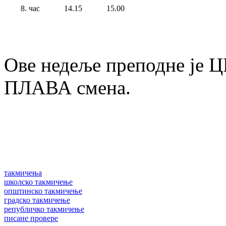
8. час
14.15
15.00
Ове недеље преподне је Ц
ПЛАВА смена.
такмичења
школско такмичење
општинско такмичење
градско такмичење
републичко такмичење
писане провере