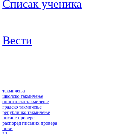
Списак ученика
Вести
такмичења
школско такмичење
општинско такмичење
градско такмичење
републичко такмичење
писане провере
распоред писаних провера
први
I 1