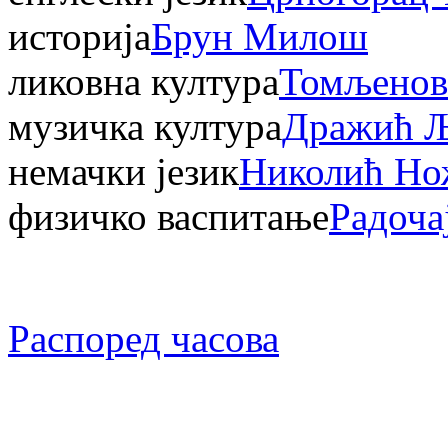
историја
Брун Милош
ликовна култура
Томљенов
музичка култура
Дражић 
немачки језик
Николић Но
физичко васпитање
Радоча
Распоред часова