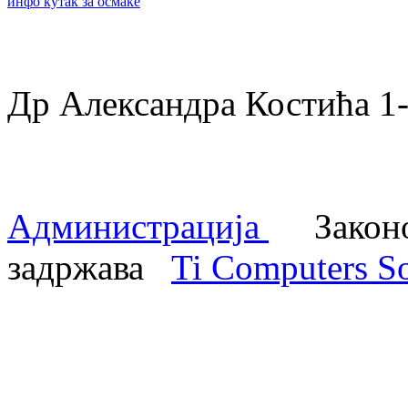
инфо кутак за осмаке
Др Александра Костића 
Администрација
Законом
задржава
Ti Computers So