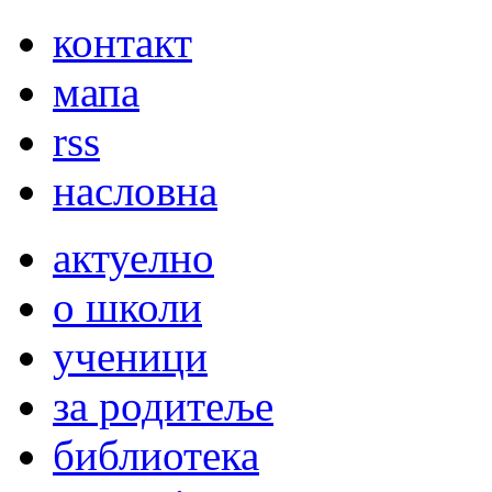
контакт
мапа
rss
насловна
актуелно
о школи
ученици
за родитеље
библиотека