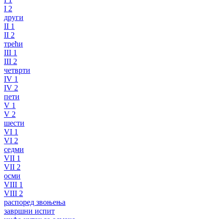
I 2
други
II 1
II 2
трећи
III 1
III 2
четврти
IV 1
IV 2
пети
V 1
V 2
шести
VI 1
VI 2
седми
VII 1
VII 2
осми
VIII 1
VIII 2
распоред звоњења
завршни испит