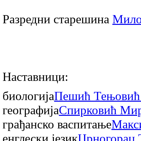
Разредни старешина
Мило
Наставници:
биологија
Пешић Тењовић
географија
Спирковић Мир
грађанско васпитање
Макс
енглески језик
Црногорац 